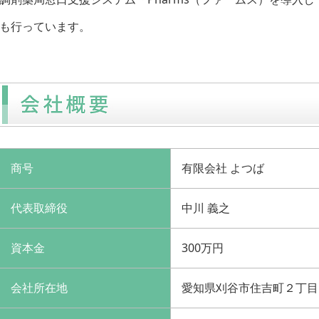
も行っています。
商号
有限会社 よつば
代表取締役
中川 義之
資本金
300万円
会社所在地
愛知県刈谷市住吉町２丁目1