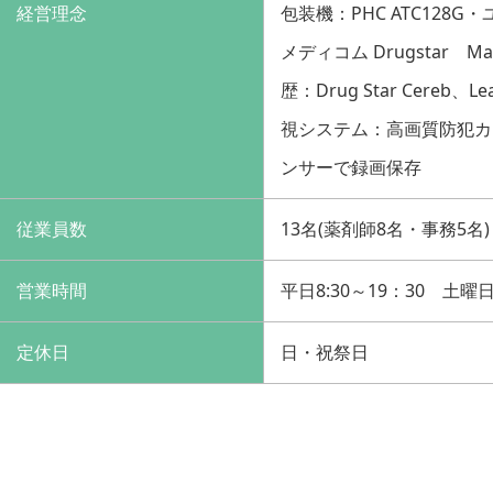
経営理念
包装機：PHC ATC128G
メディコム Drugstar 
歴：Drug Star Cereb
視システム：高画質防犯カ
ンサーで録画保存
従業員数
13名(薬剤師8名・事務5名)
営業時間
平日8:30～19：30 土曜日8
定休日
日・祝祭日