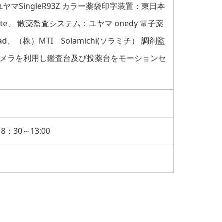
・ユヤマSingleR93Z カラー薬袋印字装置：東日本
Mate、 散薬監査システム：ユヤマ onedy 電子薬
、Lead、（株）MTI Solamichi(ソラミチ） 調剤監
メラを利用し鑑査台及び投薬台をモーションセ
：30～13:00