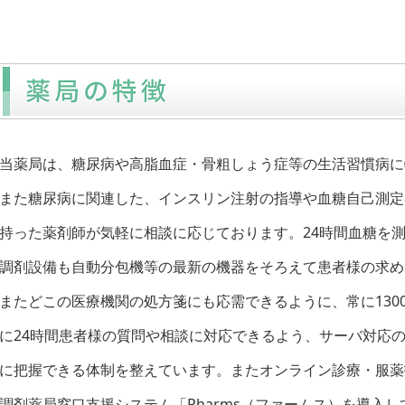
当薬局は、糖尿病や高脂血症・骨粗しょう症等の生活習慣病に
また糖尿病に関連した、インスリン注射の指導や血糖自己測定
持った薬剤師が気軽に相談に応じております。24時間血糖を測定で
調剤設備も自動分包機等の最新の機器をそろえて患者様の求め
またどこの医療機関の処方箋にも応需できるように、常に130
に24時間患者様の質問や相談に対応できるよう、サーバ対応の電子
に把握できる体制を整えています。またオンライン診療・服薬指
調剤薬局窓口支援システム「Pharms（ファームス）を導入